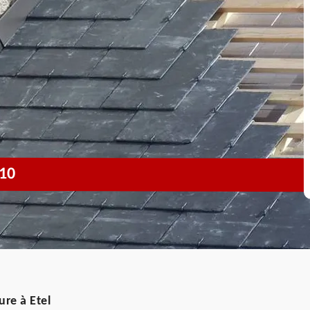
10
ure à Etel