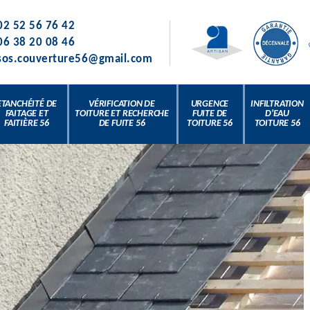
02 52 56 76 42
06 38 20 08 46
sos.couverture56@gmail.com
ETANCHÉITÉ DE
VÉRIFICATION DE
URGENCE
INFILTRATION
FAITAGE ET
TOITURE ET RECHERCHE
FUITE DE
D'EAU
FAITIÈRE 56
DE FUITE 56
TOITURE 56
TOITURE 56