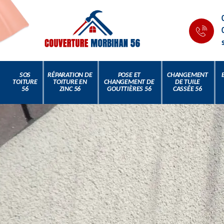
SOS
RÉPARATION DE
POSE ET
CHANGEMENT
TOITURE
TOITURE EN
CHANGEMENT DE
DE TUILE
56
ZINC 56
GOUTTIÈRES 56
CASSÉE 56