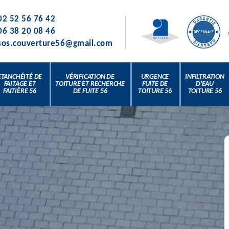
02 52 56 76 42
06 38 20 08 46
sos.couverture56@gmail.com
ETANCHÉITÉ DE
VÉRIFICATION DE
URGENCE
INFILTRATION
FAITAGE ET
TOITURE ET RECHERCHE
FUITE DE
D'EAU
FAITIÈRE 56
DE FUITE 56
TOITURE 56
TOITURE 56