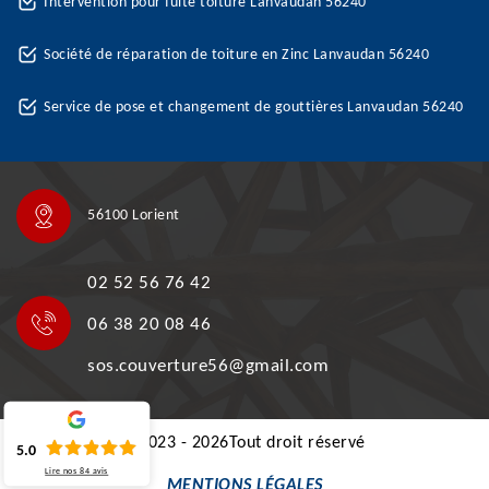
Intervention pour fuite toiture Lanvaudan 56240
Société de réparation de toiture en Zinc Lanvaudan 56240
Service de pose et changement de gouttières Lanvaudan 56240
56100 Lorient
02 52 56 76 42
06 38 20 08 46
sos.couverture56@gmail.com
©2023 - 2026Tout droit réservé
5.0
Lire nos
84
avis
MENTIONS LÉGALES