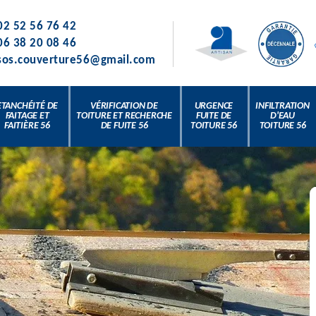
02 52 56 76 42
06 38 20 08 46
sos.couverture56@gmail.com
ETANCHÉITÉ DE
VÉRIFICATION DE
URGENCE
INFILTRATION
FAITAGE ET
TOITURE ET RECHERCHE
FUITE DE
D'EAU
FAITIÈRE 56
DE FUITE 56
TOITURE 56
TOITURE 56