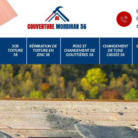
SOS
RÉPARATION DE
POSE ET
CHANGEMENT
TOITURE
TOITURE EN
CHANGEMENT DE
DE TUILE
56
ZINC 56
GOUTTIÈRES 56
CASSÉE 56