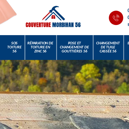
SOS
RÉPARATION DE
POSE ET
CHANGEMENT
TOITURE
TOITURE EN
CHANGEMENT DE
DE TUILE
56
ZINC 56
GOUTTIÈRES 56
CASSÉE 56