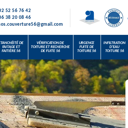
02 52 56 76 42
06 38 20 08 46
sos.couverture56@gmail.com
ETANCHÉITÉ DE
VÉRIFICATION DE
URGENCE
INFILTRATION
FAITAGE ET
TOITURE ET RECHERCHE
FUITE DE
D'EAU
FAITIÈRE 56
DE FUITE 56
TOITURE 56
TOITURE 56