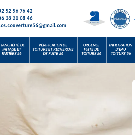
02 52 56 76 42
06 38 20 08 46
sos.couverture56@gmail.com
ETANCHÉITÉ DE
VÉRIFICATION DE
URGENCE
INFILTRATION
FAITAGE ET
TOITURE ET RECHERCHE
FUITE DE
D'EAU
FAITIÈRE 56
DE FUITE 56
TOITURE 56
TOITURE 56