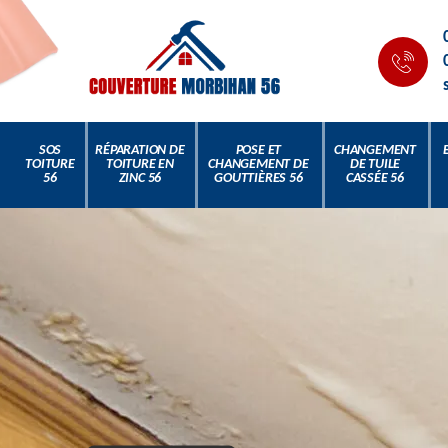
SOS
RÉPARATION DE
POSE ET
CHANGEMENT
TOITURE
TOITURE EN
CHANGEMENT DE
DE TUILE
56
ZINC 56
GOUTTIÈRES 56
CASSÉE 56