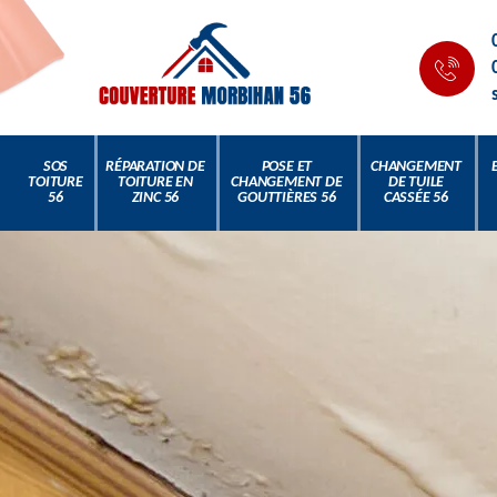
SOS
RÉPARATION DE
POSE ET
CHANGEMENT
TOITURE
TOITURE EN
CHANGEMENT DE
DE TUILE
56
ZINC 56
GOUTTIÈRES 56
CASSÉE 56