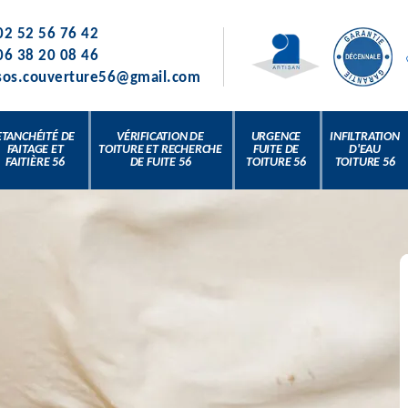
02 52 56 76 42
06 38 20 08 46
sos.couverture56@gmail.com
ETANCHÉITÉ DE
VÉRIFICATION DE
URGENCE
INFILTRATION
FAITAGE ET
TOITURE ET RECHERCHE
FUITE DE
D'EAU
FAITIÈRE 56
DE FUITE 56
TOITURE 56
TOITURE 56