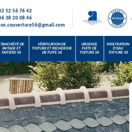
02 52 56 76 42
06 38 20 08 46
sos.couverture56@gmail.com
ETANCHÉITÉ DE
VÉRIFICATION DE
URGENCE
INFILTRATION
FAITAGE ET
TOITURE ET RECHERCHE
FUITE DE
D'EAU
FAITIÈRE 56
DE FUITE 56
TOITURE 56
TOITURE 56