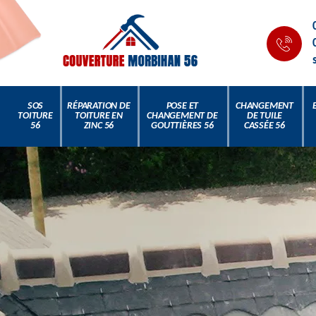
SOS
RÉPARATION DE
POSE ET
CHANGEMENT
TOITURE
TOITURE EN
CHANGEMENT DE
DE TUILE
56
ZINC 56
GOUTTIÈRES 56
CASSÉE 56