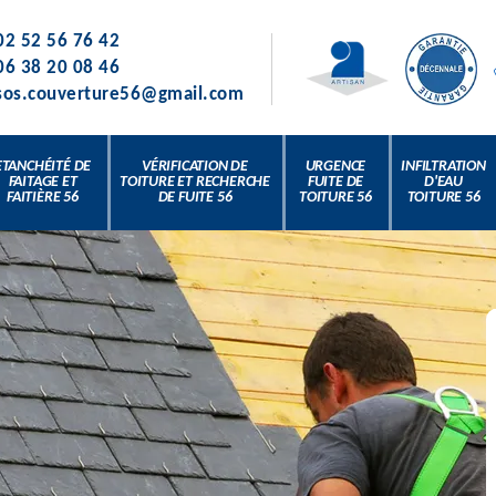
02 52 56 76 42
06 38 20 08 46
sos.couverture56@gmail.com
ETANCHÉITÉ DE
VÉRIFICATION DE
URGENCE
INFILTRATION
FAITAGE ET
TOITURE ET RECHERCHE
FUITE DE
D'EAU
FAITIÈRE 56
DE FUITE 56
TOITURE 56
TOITURE 56