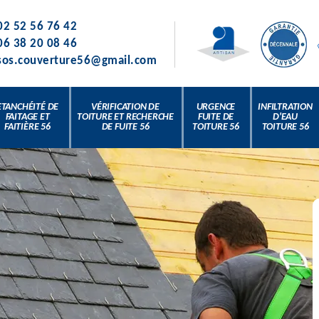
02 52 56 76 42
06 38 20 08 46
sos.couverture56@gmail.com
ETANCHÉITÉ DE
VÉRIFICATION DE
URGENCE
INFILTRATION
FAITAGE ET
TOITURE ET RECHERCHE
FUITE DE
D'EAU
FAITIÈRE 56
DE FUITE 56
TOITURE 56
TOITURE 56