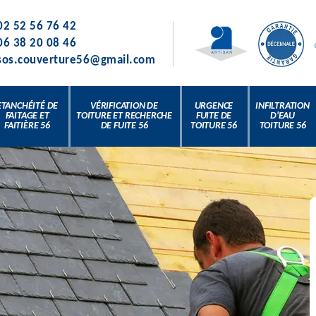
02 52 56 76 42
06 38 20 08 46
sos.couverture56@gmail.com
ETANCHÉITÉ DE
VÉRIFICATION DE
URGENCE
INFILTRATION
FAITAGE ET
TOITURE ET RECHERCHE
FUITE DE
D'EAU
FAITIÈRE 56
DE FUITE 56
TOITURE 56
TOITURE 56